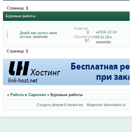
Страница:
1
Буровые работы
2016-12-14
0
Дикий ямс купить киев
аптека
seismotic
09:31:28
57
seismotic
Страница:
1
»
Работа в Саратове
»
Буровые работы
Создать форум
©
iboard.ws
Видеочат
kdovolalmi.cz