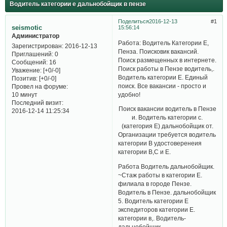
Водитель категории е дальнобойщик в пензе
Поделиться
2016-12-13
1
seismotic
15:56:14
Администратор
Работа: Водитель Категории Е,
Зарегистрирован
: 2016-12-13
Пенза. Поисковик вакансий.
Приглашений:
0
Поиск размещенных в интернете.
Сообщений:
16
Поиск работы в Пензе водитель,.
Уважение:
[+0/-0]
Водитель категории Е. Единый
Позитив:
[+0/-0]
поиск. Все вакансии - просто и
Провел на форуме:
удобно!
10 минут
Последний визит:
Поиск вакансии водитель в Пензе
2016-12-14 11:25:34
и. Водитель категории c.
(категория Е) дальнобойщик от.
Организации требуется водитель
категории В удостоверенеия
категории В,С и Е.
Работа Водитель дальнобойщик.
~Стаж работы в категории Е.
филиала в городе Пензе.
Водитель в Пензе. дальнобойщик
5. Водитель категории Е
экспедиторов категории Е.
категории в,. Водитель-
дальнобойщик.